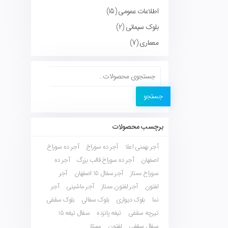
اطلاعات عمومی
(15)
بلوک سیمانی
(2)
معماری
(7)
جستجو
برچسب محصولات
آجر بهمنی اعلا
آجر ده سوراخ
آجر ده سوراخ
اصفهان
آجر ده سوراخ قالب بزرگ
آجر ده
سوراخ ممتاز
آجر سفال 15 اصفهان
آجر
لفتون
آجر لفتون ممتاز
آجر ماشینی
آجر
نما
بلوک دیواری
بلوک سفالی
بلوک سقفی
تیرچه سقفی
تیغه پانزده
سفال تیغه 15
سفال سقفی
لفتون
ممتاز