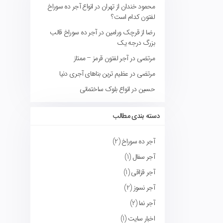
محمود خندان از تهران
در
انواع آجر ده سوراخ
لفتون کدام است؟
رضا از قرچک ورامین
در
آجر ده سوراخ قالب
بزرگ درجه یک
مرتضی
در
آجر لفتون قرمز – ممتاز
مرتضی
در
عظیم ترین بناهای آجری دنیا
حسین
در
انواع بلوک ساختمانی
دسته بندی مطالب
آجر ده سوراخ
(2)
آجر سفال
(1)
آجر قزاقی
(1)
آجر نسوز
(2)
آجر نما
(2)
اخبار سایت
(1)