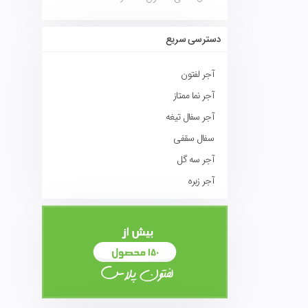
دسترسی سریع
آجر لفتون
آجر نما ممتاز
آجر سفال تیغه
سفال سقفی
آجر سه گل
آجر زبره