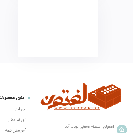
منوی محصولات
آجر لفتون
آجر نما ممتاز
اصفهان ، منطقه صنعتی دولت آباد
آجر سفال تیغه