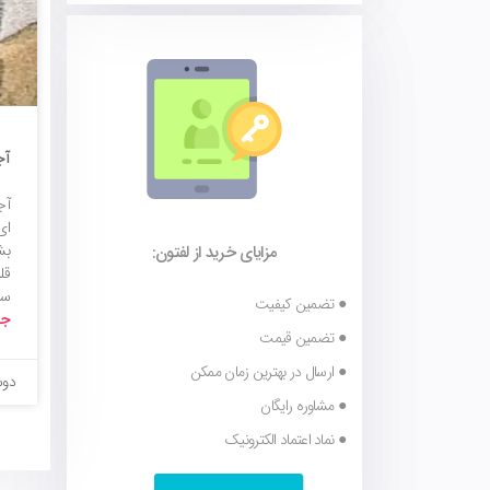
آج
آج
ای
بش
مزایای خرید از لفتون:
قل
سن
● تضمین کیفیت
جز
● تضمین قیمت
● ارسال در بهترین زمان ممکن
دوشنبه 9
● مشاوره رایگان
● نماد اعتماد الکترونیک