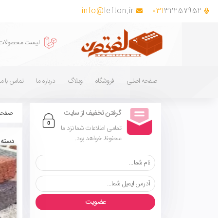
info@
lefton.ir
031
32257952
لیست محصولات
صفحه اصلی
فروشگاه
وبلاگ
درباره ما
تماس با ما
گرفتن تخفیف از سایت
صفحه
تمامی اطلاعات شما نزد ما
محفوظ خواهد بود.
دسته:
عضویت