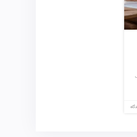
ک
گاه