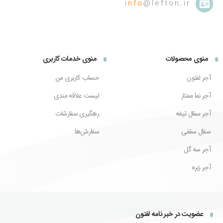
info
@lefton.ir
منوی محصولات
منوی خدمات کاربری
آجر لفتون
حساب کاربری من
آجر نما ممتاز
لیست علاقه مندی
آجر سفال تیغه
رهگیری سفارشات
سفال سقفی
سفارش‌ها
آجر سه گل
آجر زبره
عضویت در خبر نامه لفتون