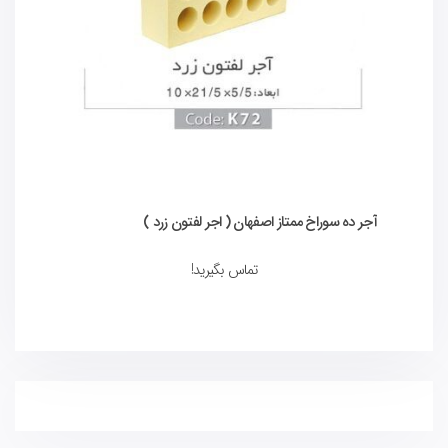
آجر ده سوراخ ممتاز اصفهان ( اجر لفتون زرد )
تماس بگیرید!