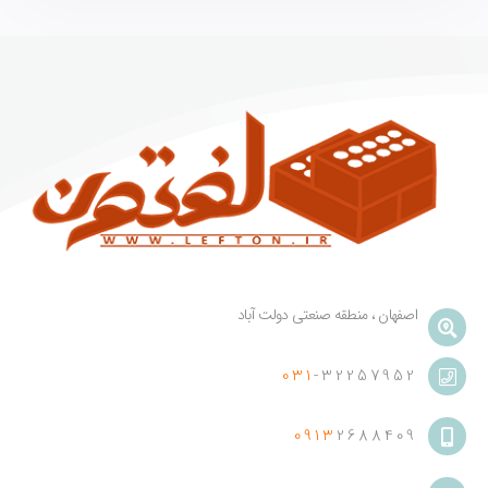
اصفهان ، منطقه صنعتی دولت آباد
031
-32257952
0913
2688409