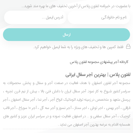
با عضویت در خبرنامه لفتون پلاس از آخرین تخفیف های ما بهره مند شوید...
فقط کمپین ها و تخفیف های ویژه را به شما ایمیل خواهیم کرد.
کارخانه آجر پیشنهادی مجموعه لفتون پلاس
لفتون پلاس | بهترین آجر سفال ایرانی
مجموعه آجر لفتون اصفهان با هدف فعالیت در صنعت آجر و سفال و پخش محصولات به
سراسر کشور شروع به کار نمود. آجر سفال ایران با دانش فنی بالا ، بیش از نیم قرن تجربه ،
پرسنل متعهد و متخصص در زمینه تولید اتوماتیک انواع آجر ، آجر نما ، آجر سفال اصفهان ، آجر
قزاقی ، آجر بهمنی ، اجر تونلی ، اجر ممتاز ، آجر نسوز و آجر سه گل ، آجر 10 سوراخ ، آجر قالب
کوچیک ، آجر سفال سقفی و … در اصفهان فعالیت نموده و در سراسر ایران عزیز و کشور های
همسایه اقدام به عرضه بهترین آجر اصفهان می نماید .